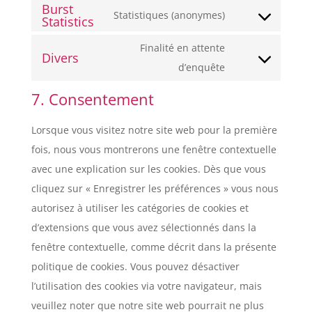
service
Burst
to
Statistiques (anonymes)
Statistics
wordpress
Consent
service
to
Finalité en attente
litespeed
Divers
service
Consent
d’enquête
burst-
to
7. Consentement
statistics
service
divers
Lorsque vous visitez notre site web pour la première
fois, nous vous montrerons une fenêtre contextuelle
avec une explication sur les cookies. Dès que vous
cliquez sur « Enregistrer les préférences » vous nous
autorisez à utiliser les catégories de cookies et
d’extensions que vous avez sélectionnés dans la
fenêtre contextuelle, comme décrit dans la présente
politique de cookies. Vous pouvez désactiver
l’utilisation des cookies via votre navigateur, mais
veuillez noter que notre site web pourrait ne plus