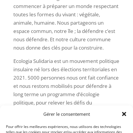
commencer à préparer un monde respectant
toutes les formes du vivant : végétale,
animale, humaine. Nous partageons un
espace commun, notre île ; la défendre c’est
nous défendre. Et notre culture commune
nous donne des clés pour la construire.
Ecologia Sulidaria est un mouvement politique
insulaire né lors des élections territoriales en
2021. 5000 personnes nous ont fait confiance
et nous restons mobilisés pour défendre à
long terme un programme d’écologie
politique, pour relever les défis du
changement climatique et de la perte de la
Gérer le consentement
biodiversité, seule trajectoire possible pour
Pour offrir les meilleures expériences, nous utilisons des technologies
sortir de la logique mortifère du néo-
telles que les cookies pour stocker et/ou accéder aux informations des