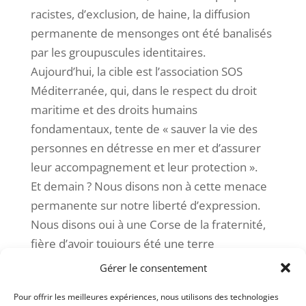
racistes, d’exclusion, de haine, la diffusion
permanente de mensonges ont été banalisés
par les groupuscules identitaires.
Aujourd’hui, la cible est l’association SOS
Méditerranée, qui, dans le respect du droit
maritime et des droits humains
fondamentaux, tente de « sauver la vie des
personnes en détresse en mer et d’assurer
leur accompagnement et leur protection ».
Et demain ? Nous disons non à cette menace
permanente sur notre liberté d’expression.
Nous disons oui à une Corse de la fraternité,
fière d’avoir toujours été une terre
d’immigration, fière de ses valeurs d’accueil,
Gérer le consentement
d’humanisme et de solidarité.
Pour offrir les meilleures expériences, nous utilisons des technologies
Ecologia sulidaria apporte son soutien total à