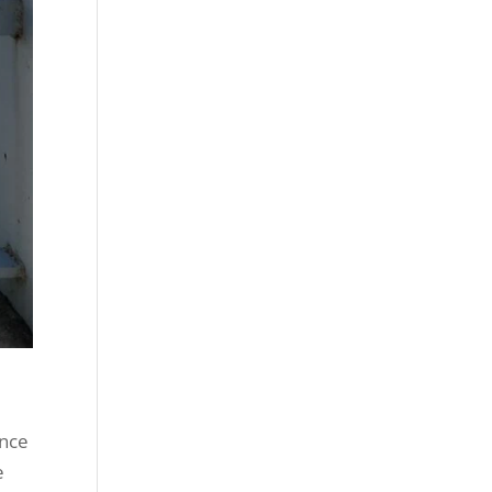
ence
e